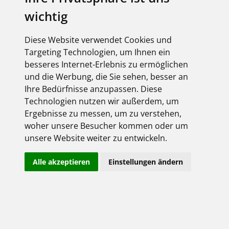
wichtig
Diese Website verwendet Cookies und
Targeting Technologien, um Ihnen ein
besseres Internet-Erlebnis zu ermöglichen
und die Werbung, die Sie sehen, besser an
Ihre Bedürfnisse anzupassen. Diese
Technologien nutzen wir außerdem, um
Ergebnisse zu messen, um zu verstehen,
woher unsere Besucher kommen oder um
unsere Website weiter zu entwickeln.
Alle akzeptieren
Einstellungen ändern
Verlässlich - Innovativ - Persönlich
Unser Anspruch und Maßstab für Qualität und Service!
Gutes pflegen und mit der Zeit gehen, Neues initiieren und
modern denken, miteinander reden und trotz aller